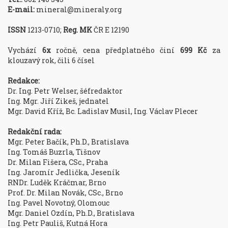
E-mail:
mineral@mineraly.org
ISSN
1213-0710;
Reg. MK
ČR E 12190
Vychází
6x
ročně, cena předplatného činí
699 Kč
za
klouzavý rok, čili 6 čísel
Redakce:
Dr. Ing. Petr Welser, šéfredaktor
Ing. Mgr. Jiří Zikeš, jednatel
Mgr. David Kříž, Bc. Ladislav Musil, Ing. Václav Plecer
Redakční rada:
Mgr. Peter Bačík, Ph.D., Bratislava
Ing. Tomáš Buzrla, Tišnov
Dr. Milan Fišera, CSc., Praha
Ing. Jaromír Jedlička, Jeseník
RNDr. Luděk Kráčmar, Brno
Prof. Dr. Milan Novák, CSc., Brno
Ing. Pavel Novotný, Olomouc
Mgr. Daniel Ozdín, Ph.D., Bratislava
Ing. Petr Pauliš, Kutná Hora