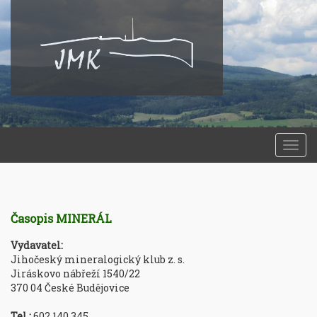
Togg
navi
Časopis MINERÁL
Vydavatel:
Jihočeský mineralogický klub z. s.
Jiráskovo nábřeží 1540/22
370 04 České Budějovice
Tel.:
602 140 345