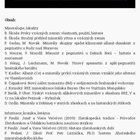
Obsah:
Mineralogie, lokality

R. Škoda: Prvky vzácných zemin: vlastnosti, použití, historie

R. Škoda: Stručný přehled minerálů yttria a vzácných zemin

P. Gadas, M. Novák: Minerály skupiny epidot-klinozoisit-allanit-dissakisit z 
pegmatitu u Rudy nad Moravou

S. Houzar, V. Hrazdil: Monazit z pegmatitů u Dolních Borů – historie a 
současnost 

S. Hönig, J. Leichmann, M. Novák: Ytriový spessartin z aplit-pegmatitů 
brněnského batolitu

T. Kadlec: Allanit-(Ce) a minerály prvků vzácných zemin vzniklé jeho alterací 
ve Vlastějovicích

R. Čopjaková: Nový nález monazitu-(Nd) v sedimentech Drahanské vrchoviny

J. Kynický: REE mineralizace ložiska Bayan Obo ve Vnitřním Mongolsku

P. Bačík, P. Uher: Výskyt vzácnych silikátových minerálov s obsahom REE, V a 
Cr na lokalite Pezinok – Rybníček

D. Ozdín: Minerály z Dobšinej v starých zbierkach a na historických štítkoch

Informace, kronika, listárna

P. Pauliš: Josef a Viera Večeřovi (2009): Zlatokopecká tradice - Průvodce 
Zlatohorskou a Údolskou hornickou naučnou stezkou

P. Pauliš: Josef a Viera Večeřovi (2010): Historie zlatohorských dolů

P. Welser, J. Zikeš: Prof. Petr Láznička, Ph.D. hostem Jihočeského 
mineralogického klubu
