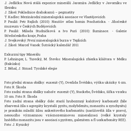
J. Jedlička: Nová stálá expozice minerálů Jaromíra Jedličky v Javorníku ve 
Slezsku

J. Zikeš: Pokladnice drahokamů – pegmatity

T. Kadlec: Mezinárodní mineralogická asociace ve Vlastějovicích

P. Pauliš: Petr Rajlich (2010): Naušův atlas hornin Prachaticka. - Jihočeské 
muzeum v Českých Budějovicích

P. Pauliš: Milada Studničková a Ivo Purš (2010): Iluminace. - Galerie 
Středočeského kraje, Praha

J. Svejkovský: První mineralogická burza v Teplicích

J. Zikeš: Marcel Vanek: Šutrácký kalendář 2011

Exkurzní tipy Minerálu

P. Lehninger, L. Turecký, M. Števko: Mineralogická zbierka kláštora v Melku 
(Rakúsko)

Z. Běhal, J. Strnad: Tyrolské elegie

Foto přední strana obálky: euxenit-(Y), Overlida Švédsko, výška ukázky 6 cm. 
Foto: R. Škoda

Foto zadní strana obálky nahoře: euxenit-(Y), Stackebo, Švédsko, šířka vzorku 
10 cm. Foto: R. Škoda

Foto zadní strana obálky dole: starší hrubozrnný kalcitový karbonatit (bíle 
zbarvená žíla s agregáty krystalů pyritu, molybdenitu, monazitu a synchysitu) 
je pronikán mladší žilou ankeritového karbonatitu (narůžovělá žíla v pravo), 
nesoucího významnou vzácnozeminovou mineralizaci (velké krystaly 
hnědého monazitu jsou v asociaci s pyritem, galenitem a fl uorkarbonáty REE). 
Foto: J. Kynický
