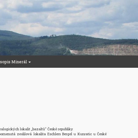
sopis Minerál
alogických lokalit „bazaltů" České republiky

menutá zeolilová lokalita Eschlers Bergel u Kunratic u České 