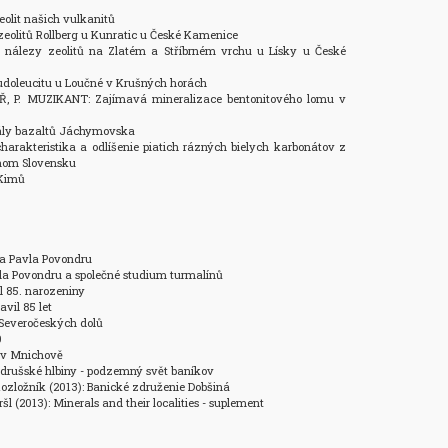
eolit našich vulkanitů 

eolitů Rollberg u Kunratic u České Kamenice

nálezy zeolitů na Zlatém a Stříbrném vrchu u Lísky u České 
udoleucitu u Loučné v Krušných horách

 P. MUZIKANT: Zajímavá mineralizace bentonitového lomu v 
ály bazaltů Jáchymovska

arakteristika a odlíšenie piatich rázných bielych karbonátov z 
nom Slovensku

Kimů

 Pavla Povondru

 Povondru a společné studium turmalínů

l 85. narozeniny

vil 85 let

 Severočeských dolů



v Mnichově

Hodrušské hlbiny - podzemný svět baníkov

ozložník (2013): Banické združenie Dobšiná

l (2013): Minerals and their localities - suplement
