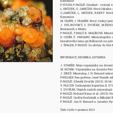
Kamenice

P. FUCHS, P. PAULIŠ: Gmelinit - vzácný z
L. HRŮZEK, O. JANEČEK: Nová lokalita z
O.JANEČEK, L. HRŮZEK, B.EKRT: Nové 
Kamenice

M. FILIPPI, J. FRANĚK: Nový výskyt pse
J. SVEJKOVSKÝ, Z. DVOŘÁK, M.ŘEHOŘ,
Braňanech u Mostu

P. PAULIŠ, T.MALÝ, R. MALÍKOVÁ: Miner
D. OZDÍN, Š. FARSANG: Mineralogická ch
bazaltového lomu pri Bulharoch na juž
J. ŠPALEK, P. PAULIŠ: Za olivíny do říše 
INFORMACE, KRONIKA, LISTÁRNA

J. STANĚK: Moje vzpomínky na docenta
M. NOVÁK: Vzpomínka na docenta Pavla
J. ZIKEŠ: Mineralog J. H. Bernard oslavi
P.WELSER: Pan profesor Josef Staněk osla
P. PAULIŠ: Zdeněk Dvořák (2013): 20 let
V. PLECER: Začínajícím kopáčům II. 570
Z. DVOŘÁK: Úspěch našich mineralogů 
P. PAULIŠ: Richard Kana et al. (2013): 
P. PAULIŠ: Ondřej Rozložník a Mikuláš R
P. PAULIŠ: Jan H. Bernard a Jaroslav Hyrš
Číslo vyšlo v prosinci 2013