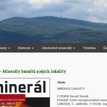
kazy
Historie
Jihočeské minerály
Výměna
Ča
 - Minerály bazaltů a jejich lokality
Obsah:
MINERÁLY, LOKALITY

F. FEDIUK: Bazalt? Bazalt

P. PAULIŠ: Výběr nejzajímavějších miner
L.HRŮZEK, O. JANEČEK, P. FUCHS: Zapo