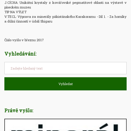
J.CÍCHA: Unikátní krystaly z kovářovské pegmatitové oblasti na výstavě v 
píseckém muzeu

TIP NA VÝLET

V.TECL: Výprava za minerály pákistánského Karakoramu - Díl 1. - Za horníky 
a důlní činností v údolí Shigaru

Číslo vyšlo v březnu 2017
Vyhledávání:
Vyhledat
Právě vyšlo: