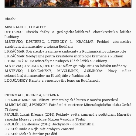
Obsah:
MINERALOGIE, LOKALITY

D.PETEREC: História ťažby a geologicko-ložisková charakteristika ložiska 
Rudňany

M.ŠTEVKO, D.PETEREC, L.TURECKY, L. KRÁČMAR: Prehlad zberatelsky 
atraktívnych minerálov z ložiska Rudňany

L.KRÁČMAR: Sběratelsky zajímavé karbonáty z Rudňanského rudného pole

L.KRÁČMAR: Neobyčejně pestrá krystalová morfologie křemene z Rudňan

L.TURECKÝ: Ni-Co minerály na rudných žilách ložiska Rudňany

M.ŠTEVKO, J.SEJKORA, D.PETEREC: Nález grumiplucitu na ložisku Rudňany

M.ŠTEVKO, L.DOJČANSKÝ, M.VOLEJNÍK, J.SEJKORA: Nový nález 
sekundárných minerálov na Hruběj žile v Rudňanoch

L.DOJČANSKÝ: Kalcity z vápencového lomu pri Rudňanoch

INFORMACE, KRONIKA, LISTÁRNA

T.BUZRLA: MINERÁL Tišnov - mineralogická burza v novém provedení

M.MICHALSKI, J.PERIKGER: Patnáct let existence Mineralogického klubu Česká 
Třebová

P.PAULIŠ: Lukáš Křesina (2016): Poklady světa kamenů s podtitulem Minerály 
západní Moravy ve sbírce Muzea Vysočiny Třebíč

P.PAULIŠ: Jan Hloušek (2016): Jáchymov - Joachimsthal

J.ZIKEŠ: Duďa a Rejl: Svět drahých kamenů

J.ZIKEŠ: Láska k šutrům pro děti
