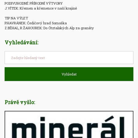
PODIVUHODNÉ PŘÍRODNÍ VÝTVORY

J.VÍTEK: Křemen a křemence v naší krajině

TIP NA VÝLET

P.HAVRÁNEK: Čedičový hrad Somoška

Z.BĚHAL, R.ŽAHOUREK: Do Ótztalských Alp za granáty
Vyhledávání:
Vyhledat
Právě vyšlo: