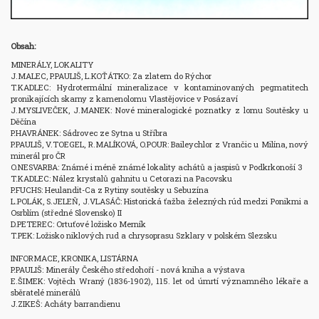
Obsah:
MINERÁLY, LOKALITY

J.MALEC, P.PAULIŠ, L.KOŤÁTKO: Za zlatem do Rýchor

T.KADLEC: Hydrotermální mineralizace v kontaminovaných pegmatitech 
pronikajících skarny z kamenolomu Vlastějovice v Posázaví

J.MYSLIVEČEK, J.MANEK: Nové mineralogické poznatky z lomu Soutěsky u 
Děčína

P.HAVRÁNEK: Sádrovec ze Sytna u Stříbra

P.PAULIŠ, V.TOEGEL, R.MALÍKOVÁ, O.POUR: Baileychlor z Vrančic u Milína, nový 
minerál pro ČR

O.NESVARBA: Známé i méně známé lokality achátů a jaspisů v Podkrkonoší 3

T.KADLEC: Nález krystalů gahnitu u Cetorazi na Pacovsku 

P.FUCHS: Heulandit-Ca z Rytiny soutěsky u Sebuzína

L.POLÁK, S.JELEŇ, J.VLASÁČ: Historická ťažba železných rúd medzi Ponikmi a 
Osrblím (středné Slovensko) II

D.PETEREC: Ortuťové ložisko Merník

T.PEK: Ložisko niklových rud a chrysoprasu Szklary v polském Slezsku

INFORMACE, KRONIKA, LISTÁRNA

P.PAULIŠ: Minerály Českého středohoří - nová kniha a výstava 

E.ŠIMEK: Vojtěch Wraný (1836-1902), 115. let od úmrtí významného lékaře a 
sběratelé minerálů

J.ZIKEŠ: Acháty barrandienu
