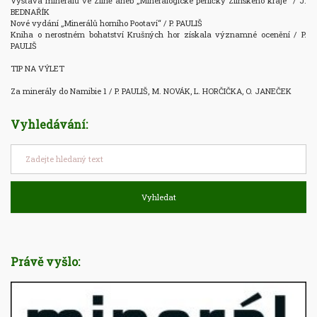
Výstava minerálů ve Zlíně aneb „Mineralogické perličky Zlínského kraje“ / J. 
BEDNAŘÍK

Nové vydání „Minerálů horního Pootaví“ / P. PAULIŠ

Kniha o nerostném bohatství Krušných hor získala významné ocenění / P. 
PAULIŠ

TIP NA VÝLET

Vyhledávání:
Vyhledat
Právě vyšlo: