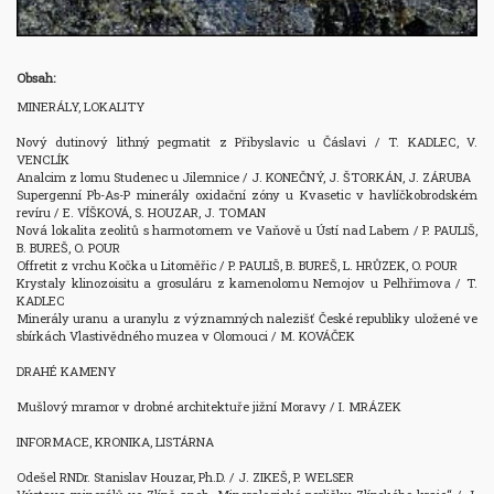
Obsah:
MINERÁLY, LOKALITY

Nový dutinový lithný pegmatit z Přibyslavic u Čáslavi / T. KADLEC, V. 
VENCLÍK

Analcim z lomu Studenec u Jilemnice / J. KONEČNÝ, J. ŠTORKÁN, J. ZÁRUBA

Supergenní Pb-As-P minerály oxidační zóny u Kvasetic v havlíčkobrodském 
revíru / E. VÍŠKOVÁ, S. HOUZAR, J. TOMAN

Nová lokalita zeolitů s harmotomem ve Vaňově u Ústí nad Labem / P. PAULIŠ, 
B. BUREŠ, O. POUR

Offretit z vrchu Kočka u Litoměřic / P. PAULIŠ, B. BUREŠ, L. HRŮZEK, O. POUR

Krystaly klinozoisitu a grosuláru z kamenolomu Nemojov u Pelhřimova / T. 
KADLEC

Minerály uranu a uranylu z významných nalezišť České republiky uložené ve 
sbírkách Vlastivědného muzea v Olomouci / M. KOVÁČEK

DRAHÉ KAMENY

Mušlový mramor v drobné architektuře jižní Moravy / I. MRÁZEK

INFORMACE, KRONIKA, LISTÁRNA

Odešel RNDr. Stanislav Houzar, Ph.D. / J. ZIKEŠ, P. WELSER
