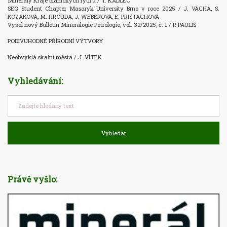
Minerály Kraje blanických rytířů / T. KADLEC

SEG Student Chapter Masaryk University Brno v roce 2025 / J. VÁCHA, S. 
KOZÁKOVÁ, M. HROUDA, J. WEBEROVÁ, E. PRISTACHOVÁ

Vyšel nový Bulletin Mineralogie Petrologie, vol. 32/2025, č. 1 / P. PAULIŠ

PODIVUHODNÉ PŘÍRODNÍ VÝTVORY

Neobvyklá skalní města / J. VÍTEK
Vyhledávání:
Vyhledat
Právě vyšlo: