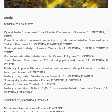
Obsah:
MINERÁLY, LOKALITY

Výskyt fosfátů a arzenátů na lokalitě Vlastkovec u Slavonic / L. VRTIŠKA, J. 
ZIKEŠ

Vivianit a další zajímavé minerály z grafitového ložiska Domoradice v 
Českém Krumlově / L. VRTIŠKA, P. PAULIŠ, P. ČERNÝ

Nově zjištěné fosfáty z lomu v Třenicích / L. VRTIŠKA, J. FILIP, P. ČERNÝ, P. 
ČERNÝ

Historické naleziště fosfátů na vrchu Čilina u Rokycan / L. VRTIŠKA

Josef Johann Steinmann – 200 let od popsání kakoxenu / L. VRTIŠKA, D. 
VELEBIL

Medkovy kopce u Hlinska – málo známé naleziště puklinových fosfátů v 
železných horách / L. VRTIŠKA

Fosfáty z pegmatitu Veselá hora u Domažlic / L. VRTIŠKA, P. PAULIŠ

Nové výskyty destinezitu v Praze / D. VELEBIL, L. VRTIŠKA

Vivianit z Lazce u Troubelic / J. ZIKEŠ

Fosfáty a sulfáty z Dolu č. 6 „Exi“ na slavném ložisku Laurion v Řecku / L. 
VRTIŠKA, I. PRACHAŘ

INFORMACE, KRONIKA, LISTÁRNA

Muzeum vltavínů také v Praze! / P. WELSER
