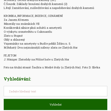
Č.Šourek: Základy broušení drahých kamenů (2)

L.Rejl: Zaměňování, zušlechťování a napodobování drahých kamenů

KRONIKA, INFORMACE, INZERCE, OZNÁMENÍ

Za Janem Křenem

Minerály na známkách VII

Kozákovská silnice plná achátů a ametystů

O výskytu cronstedtitu u Cukmantlu

Zlato u Stupné

Oblý a ohlazený

Vzpomínky na ametysty u Budče poblíž Žďáru n. S.

M.Bohatý: Dva nejznámější nálezy zlata ze Zlatých Hor

FEJETON

J. Höniger: Zlatodoly na Příčné hoře u Zlatých Hor

Foto na titulní straně: Šachta u Modré štoly (u Zlatých Hor). Foto: D. Slivka
Vyhledávání:
Vyhledat