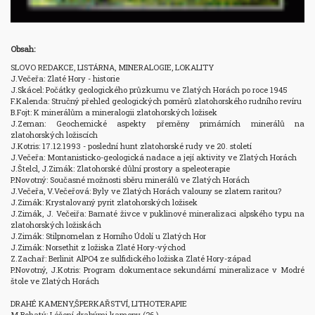
Obsah:
SLOVO REDAKCE, LISTÁRNA, MINERALOGIE, LOKALITY

J.Večeřa: Zlaté Hory - historie 

J.Skácel: Počátky geologického průzkumu ve Zlatých Horách po roce 1945 

F.Kalenda: Stručný přehled geologických poměrů zlatohorského rudního revíru 

B.Fojt: K minerálům a mineralogii zlatohorských ložisek 

J.Zeman: Geochemické aspekty přeměny primárních minerálů na 
zlatohorských ložiscích 

J.Kotris: 17.12.1993 - poslední hunt zlatohorské rudy ve 20. století 

J.Večeřa: Montanisticko-geologická nadace a její aktivity ve Zlatých Horách 

J.Štelcl, J.Zimák: Zlatohorské důlní prostory a speleoterapie 

P.Novotný: Současné možnosti sběru minerálů ve Zlatých Horách 

J.Večeřa, V.Večeřová: Byly ve Zlatých Horách valouny se zlatem raritou? 

J.Zimák: Krystalovaný pyrit zlatohorských ložisek 

J.Zimák, J. Večeiřa: Barnaté živce v puklinové mineralizaci alpského typu na 
zlatohorských ložiskách 

J.Zimák: Stilpnomelan z Horního Údolí u Zlatých Hor 

J.Zimák: Norsethit z ložiska Zlaté Hory-východ 

Z.Zachař: Berlinit AlPO4 ze sulfidického ložiska Zlaté Hory-západ 

P.Novotný, J.Kotris: Program dokumentace sekundární mineralizace v Modré 
štole ve Zlatých Horách

DRAHÉ KAMENY,ŠPERKAŘSTVÍ, LITHOTERAPIE

M.Bohatý: Léčení drahými kameny (26.)
