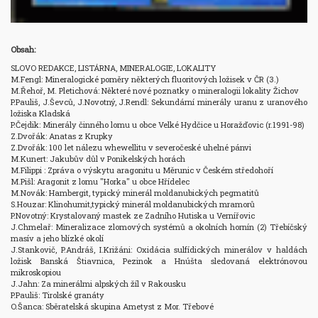
Obsah:
SLOVO REDAKCE, LISTÁRNA, MINERALOGIE, LOKALITY

M.Fengl: Mineralogické poměry některých fluoritových ložisek v ČR (3.) 

M.Řehoř, M. Pletichová: Některé nové poznatky o mineralogii lokality Žichov 

P.Pauliš, J.Ševců, J.Novotný, J.Rendl: Sekundární minerály uranu z uranového 
ložiska Kladská 

P.Čejdik: Minerály činného lomu u obce Velké Hydčice u Horažďovic (r.1991-98) 

Z.Dvořák: Anatas z Krupky 

Z.Dvořák: 100 let nálezu whewellitu v severočeské uhelné pánvi 

M.Kunert: Jakubův důl v Ponikelských horách 

M.Filippi : Zpráva o výskytu aragonitu u Měrunic v Českém středohoří 

M.Pišl: Aragonit z lomu "Horka" u obce Hřídelec 

M.Novák: Hambergit, typický minerál moldanubických pegmatitů 

S.Houzar: Klinohumit,typický minerál moldanubických mramorů 

P.Novotný: Krystalovaný mastek ze Zadního Hutiska u Vernířovic 

J.Chmelař: Mineralizace zlomových systémů a okolních hornín (2) Třebíčský 
masív a jeho blízké okolí 

J.Stankovič, P.Andráš, I.Križáni: Oxidácia sulfídických minerálov v haldách 
ložisk Banská Štiavnica, Pezinok a Hnúšta sledovaná elektrónovou 
mikroskopiou 

J.Jahn: Za minerálmi alpských žíl v Rakousku 

P.Pauliš: Tirolské granáty 

O.Šanca: Sběratelská skupina Ametyst z Mor. Třebové
