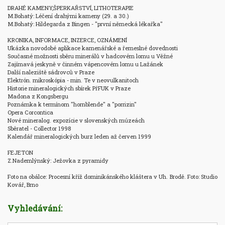
DRAHÉ KAMENY,ŠPERKAŘSTVÍ, LITHOTERAPIE

M.Bohatý: Léčení drahými kameny (29. a 30.)

M.Bohatý: Hildegarda z Bingen - "první německá lékařka"

KRONIKA, INFORMACE, INZERCE, OZNÁMENÍ

Ukázka novodobé aplikace kamenářské a řemeslné dovednosti

Současné možnosti sběru minerálů v hadcovém lomu u Věžné

Zajímavá jeskyně v činném vápencovém lomu u Lažánek

Další naleziště sádrovců v Praze

Elektrón. mikroskópia - min. Te v neovulkanitoch

Historie mineralogických sbírek PřFUK v Praze

Madona z Kongsbergu

Poznámka k termínom "hornblende" a "porrizin"

Opera Corcontica

Nové mineralog. expozície v slovenských múzeách

Sběratel - Collector 1998

Kalendář mineralogických burz leden až červen 1999

FEJETON

Z.Nademlýnský: Ježovka z pyramidy

Foto na obálce: Procesní kříž dominikánského kláštera v Uh. Brodě. Foto: Studio 
Kovář, Brno
Vyhledávání: