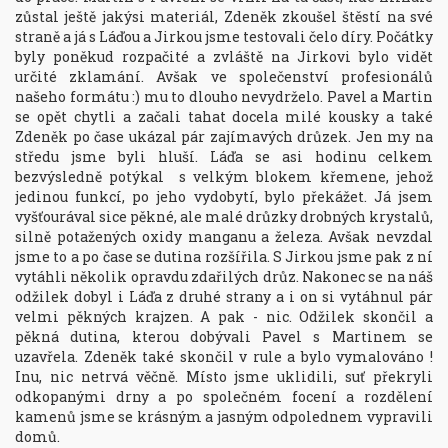
zůstal ještě jakýsi materiál, Zdeněk zkoušel štěstí na své 
straně a já s Láďou a Jirkou jsme testovali čelo díry. Počátky 
byly poněkud rozpačité a zvláště na Jirkovi bylo vidět 
určité zklamání. Avšak ve společenství profesionálů 
našeho formátu :) mu to dlouho nevydrželo. Pavel a Martin 
se opět chytli a začali tahat docela milé kousky a také 
Zdeněk po čase ukázal pár zajímavých drůzek. Jen my na 
středu jsme byli hluší. Láďa se asi hodinu celkem 
bezvýsledně potýkal  s velkým blokem křemene, jehož 
jedinou funkcí, po jeho vydobytí, bylo překážet. Já jsem 
vyšťourával sice pěkné, ale malé drůzky drobných krystalů, 
silně potažených oxidy manganu a železa. Avšak nevzdal 
jsme to a po čase se dutina rozšířila. S Jirkou jsme pak z ní 
vytáhli několik opravdu zdařilých drůz. Nakonec se na náš 
odžilek dobyl i Láďa z druhé strany a i on si vytáhnul pár 
velmi pěkných krajzen. A pak - nic. Odžilek skončil a 
pěkná dutina, kterou dobývali Pavel s Martinem se 
uzavřela. Zdeněk také skončil v rule a bylo vymalováno ! 
Inu, nic netrvá věčně. Místo jsme uklidili, suť překryli 
odkopanými drny a po společném focení a rozdělení 
kamenů jsme se krásným a jasným odpolednem vypravili 
domů.