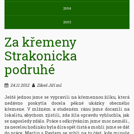
2004
2003
Za křemeny
Strakonicka
podruhé
24.11 2012
Zikeš Jiří ml.
Ještě jednou jsme se vypravili na křemennou žilku, která 
nedávno poskytla docela pěkné ukázky obecného 
křemene. V mlžném a studeném ránu jsme dorazili na 
lokalitu, abychom zjistili, zda žíla opravdu vyhluchla, jak 
se naposledy zdálo. Práce s odkrýváním jsme moc neměli , 
za necelou hodinku byla díra opět čistá a mohli jsme se dát 
do práce. Martin s Pavlem se vrhli na tu část, kde minule 