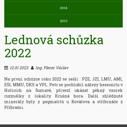
2004
2003
Lednová schůzka
2022
12.01 2022
Ing. Plecer Václav
Na první schůzce roku 2022 se sešli : PZE, JZI, LMU, AMI, 
EŠI, MMU, DKS a VPL. Petr se pochlubil nálezy hessonitu v 
Hořicích na Šumavě, přivezl ukázat pěkný vzorek 
ruzmělky z lokality Krušná hora. Další shlédnuté 
minerály byly z pegmatitů u Kovářova a stříbrnáče z 
Příbrami.